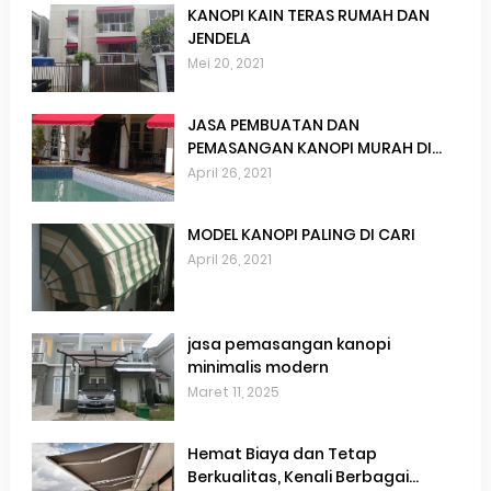
KANOPI KAIN TERAS RUMAH DAN
JENDELA
Mei 20, 2021
JASA PEMBUATAN DAN
PEMASANGAN KANOPI MURAH DI
BOGOR
April 26, 2021
MODEL KANOPI PALING DI CARI
April 26, 2021
jasa pemasangan kanopi
minimalis modern
Maret 11, 2025
Hemat Biaya dan Tetap
Berkualitas, Kenali Berbagai