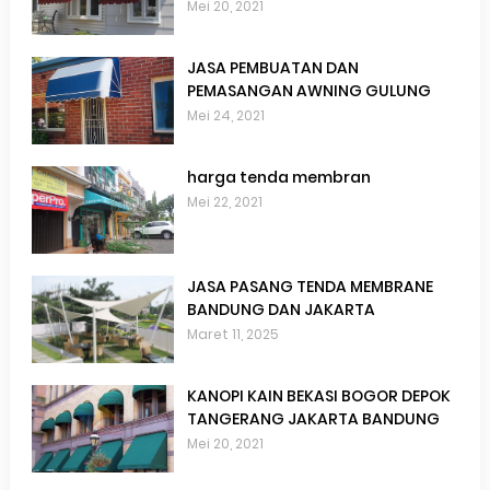
Pasang Canopy Bogor jakarta
Mei 20, 2021
depok bekasi tangerang dan
bandung
JASA PEMBUATAN DAN
PEMASANGAN AWNING GULUNG
Mei 24, 2021
harga tenda membran
Mei 22, 2021
JASA PASANG TENDA MEMBRANE
BANDUNG DAN JAKARTA
Maret 11, 2025
KANOPI KAIN BEKASI BOGOR DEPOK
TANGERANG JAKARTA BANDUNG
Mei 20, 2021